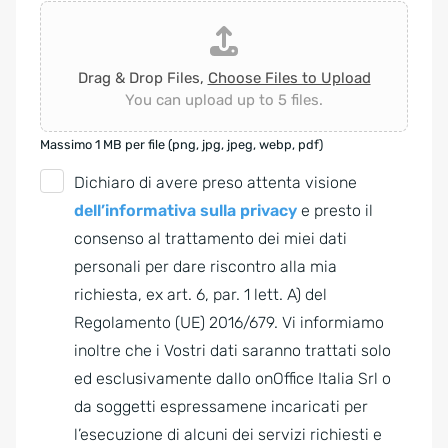
Drag & Drop Files,
Choose Files to Upload
You can upload up to 5 files.
Massimo 1 MB per file (png, jpg, jpeg, webp, pdf)
G
Dichiaro di avere preso attenta visione
D
dell’informativa sulla privacy
e presto il
P
consenso al trattamento dei miei dati
R
personali per dare riscontro alla mia
A
richiesta, ex art. 6, par. 1 lett. A) del
g
Regolamento (UE) 2016/679. Vi informiamo
r
inoltre che i Vostri dati saranno trattati solo
e
ed esclusivamente dallo onOffice Italia Srl o
e
da soggetti espressamene incaricati per
m
l’esecuzione di alcuni dei servizi richiesti e