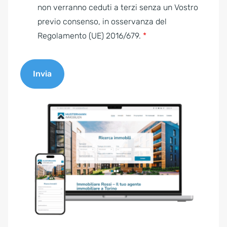
e
non verranno ceduti a terzi senza un Vostro
n
previo consenso, in osservanza del
t
Regolamento (UE) 2016/679.
*
*
Invia
A
l
t
e
r
n
a
t
i
v