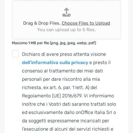
Drag & Drop Files,
Choose Files to Upload
You can upload up to 5 files.
Massimo 1 MB per file (png, jpg, jpeg, webp, pdf)
G
Dichiaro di avere preso attenta visione
D
dell’informativa sulla privacy
e presto il
P
consenso al trattamento dei miei dati
R
personali per dare riscontro alla mia
A
richiesta, ex art. 6, par. 1 lett. A) del
g
Regolamento (UE) 2016/679. Vi informiamo
r
inoltre che i Vostri dati saranno trattati solo
e
ed esclusivamente dallo onOffice Italia Srl o
e
da soggetti espressamene incaricati per
m
l’esecuzione di alcuni dei servizi richiesti e