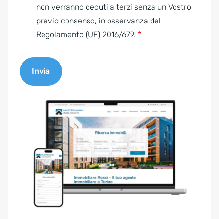
e
non verranno ceduti a terzi senza un Vostro
n
previo consenso, in osservanza del
t
Regolamento (UE) 2016/679.
*
*
Invia
A
l
t
e
r
n
a
t
i
v