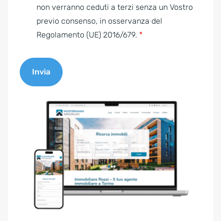
e
non verranno ceduti a terzi senza un Vostro
n
previo consenso, in osservanza del
t
Regolamento (UE) 2016/679.
*
*
Invia
A
l
t
e
r
n
a
t
i
v