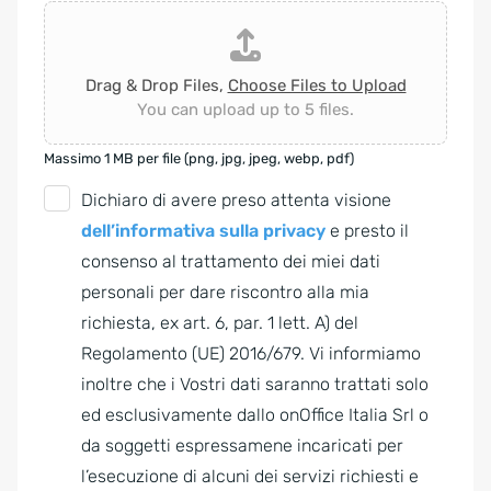
Drag & Drop Files,
Choose Files to Upload
You can upload up to 5 files.
Massimo 1 MB per file (png, jpg, jpeg, webp, pdf)
G
Dichiaro di avere preso attenta visione
D
dell’informativa sulla privacy
e presto il
P
consenso al trattamento dei miei dati
R
personali per dare riscontro alla mia
A
richiesta, ex art. 6, par. 1 lett. A) del
g
Regolamento (UE) 2016/679. Vi informiamo
r
inoltre che i Vostri dati saranno trattati solo
e
ed esclusivamente dallo onOffice Italia Srl o
e
da soggetti espressamene incaricati per
m
l’esecuzione di alcuni dei servizi richiesti e