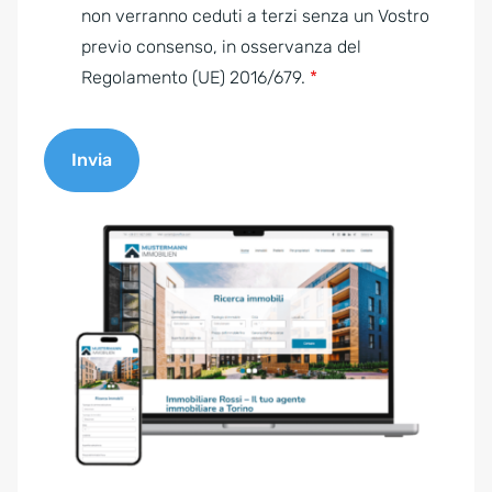
e
non verranno ceduti a terzi senza un Vostro
n
previo consenso, in osservanza del
t
Regolamento (UE) 2016/679.
*
*
Invia
A
l
t
e
r
n
a
t
i
v