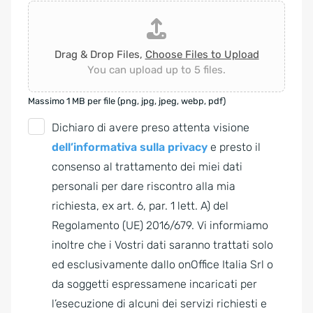
Drag & Drop Files,
Choose Files to Upload
You can upload up to 5 files.
Massimo 1 MB per file (png, jpg, jpeg, webp, pdf)
G
Dichiaro di avere preso attenta visione
D
dell’informativa sulla privacy
e presto il
P
consenso al trattamento dei miei dati
R
personali per dare riscontro alla mia
A
richiesta, ex art. 6, par. 1 lett. A) del
g
Regolamento (UE) 2016/679. Vi informiamo
r
inoltre che i Vostri dati saranno trattati solo
e
ed esclusivamente dallo onOffice Italia Srl o
e
da soggetti espressamene incaricati per
m
l’esecuzione di alcuni dei servizi richiesti e