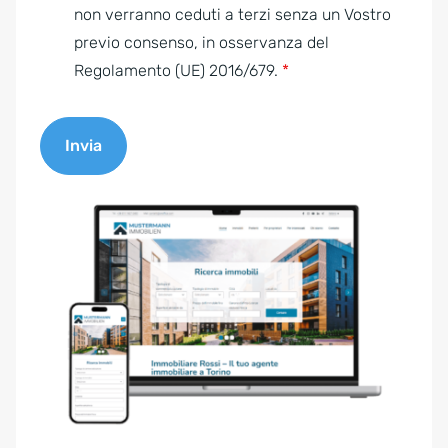
e
non verranno ceduti a terzi senza un Vostro
n
previo consenso, in osservanza del
t
Regolamento (UE) 2016/679.
*
*
Invia
A
l
t
e
r
n
a
t
i
v