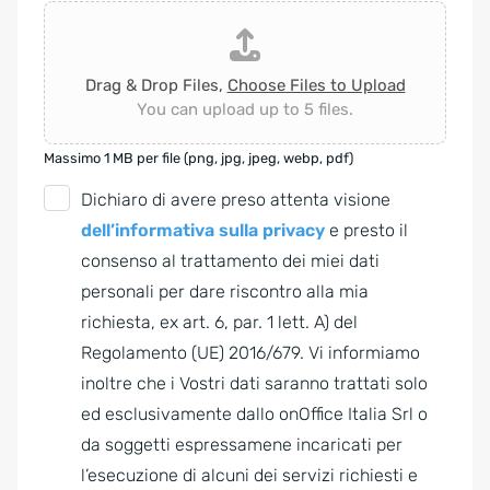
Drag & Drop Files,
Choose Files to Upload
You can upload up to 5 files.
Massimo 1 MB per file (png, jpg, jpeg, webp, pdf)
G
Dichiaro di avere preso attenta visione
D
dell’informativa sulla privacy
e presto il
P
consenso al trattamento dei miei dati
R
personali per dare riscontro alla mia
A
richiesta, ex art. 6, par. 1 lett. A) del
g
Regolamento (UE) 2016/679. Vi informiamo
r
inoltre che i Vostri dati saranno trattati solo
e
ed esclusivamente dallo onOffice Italia Srl o
e
da soggetti espressamene incaricati per
m
l’esecuzione di alcuni dei servizi richiesti e