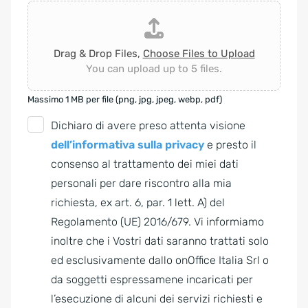
Drag & Drop Files,
Choose Files to Upload
You can upload up to 5 files.
Massimo 1 MB per file (png, jpg, jpeg, webp, pdf)
G
Dichiaro di avere preso attenta visione
D
dell’informativa sulla privacy
e presto il
P
consenso al trattamento dei miei dati
R
personali per dare riscontro alla mia
A
richiesta, ex art. 6, par. 1 lett. A) del
g
Regolamento (UE) 2016/679. Vi informiamo
r
inoltre che i Vostri dati saranno trattati solo
e
ed esclusivamente dallo onOffice Italia Srl o
e
da soggetti espressamene incaricati per
m
l’esecuzione di alcuni dei servizi richiesti e