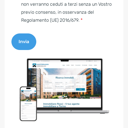
e
non verranno ceduti a terzi senza un Vostro
n
previo consenso, in osservanza del
t
Regolamento (UE) 2016/679.
*
*
Invia
A
l
t
e
r
n
a
t
i
v