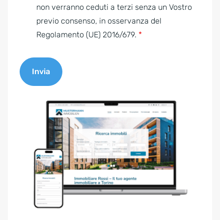
e
non verranno ceduti a terzi senza un Vostro
n
previo consenso, in osservanza del
t
Regolamento (UE) 2016/679.
*
*
Invia
A
l
t
e
r
n
a
t
i
v