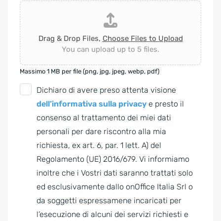
Drag & Drop Files,
Choose Files to Upload
You can upload up to 5 files.
Massimo 1 MB per file (png, jpg, jpeg, webp, pdf)
G
Dichiaro di avere preso attenta visione
D
dell’informativa sulla privacy
e presto il
P
consenso al trattamento dei miei dati
R
personali per dare riscontro alla mia
A
richiesta, ex art. 6, par. 1 lett. A) del
g
Regolamento (UE) 2016/679. Vi informiamo
r
inoltre che i Vostri dati saranno trattati solo
e
ed esclusivamente dallo onOffice Italia Srl o
e
da soggetti espressamene incaricati per
m
l’esecuzione di alcuni dei servizi richiesti e