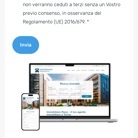
e
non verranno ceduti a terzi senza un Vostro
n
previo consenso, in osservanza del
t
Regolamento (UE) 2016/679.
*
*
Invia
A
l
t
e
r
n
a
t
i
v