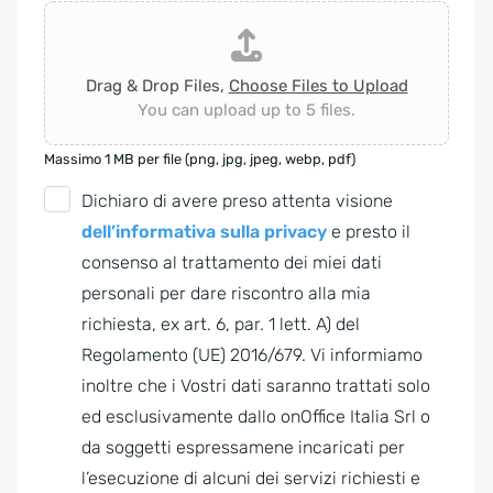
Drag & Drop Files,
Choose Files to Upload
You can upload up to 5 files.
Massimo 1 MB per file (png, jpg, jpeg, webp, pdf)
G
Dichiaro di avere preso attenta visione
D
dell’informativa sulla privacy
e presto il
P
consenso al trattamento dei miei dati
R
personali per dare riscontro alla mia
A
richiesta, ex art. 6, par. 1 lett. A) del
g
Regolamento (UE) 2016/679. Vi informiamo
r
inoltre che i Vostri dati saranno trattati solo
e
ed esclusivamente dallo onOffice Italia Srl o
e
da soggetti espressamene incaricati per
m
l’esecuzione di alcuni dei servizi richiesti e