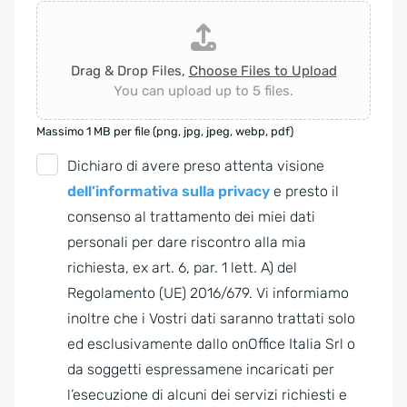
Drag & Drop Files,
Choose Files to Upload
You can upload up to 5 files.
Massimo 1 MB per file (png, jpg, jpeg, webp, pdf)
G
Dichiaro di avere preso attenta visione
D
dell’informativa sulla privacy
e presto il
P
consenso al trattamento dei miei dati
R
personali per dare riscontro alla mia
A
richiesta, ex art. 6, par. 1 lett. A) del
g
Regolamento (UE) 2016/679. Vi informiamo
r
inoltre che i Vostri dati saranno trattati solo
e
ed esclusivamente dallo onOffice Italia Srl o
e
da soggetti espressamene incaricati per
m
l’esecuzione di alcuni dei servizi richiesti e