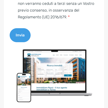
e
non verranno ceduti a terzi senza un Vostro
n
previo consenso, in osservanza del
t
Regolamento (UE) 2016/679.
*
*
Invia
A
l
t
e
r
n
a
t
i
v