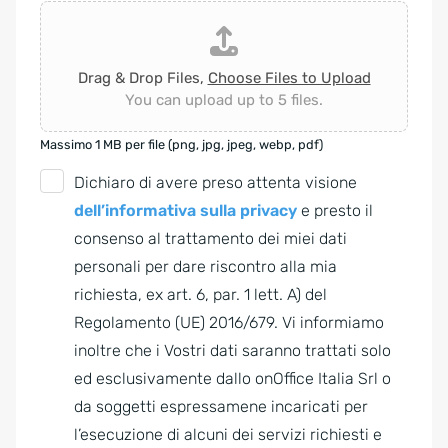
Drag & Drop Files,
Choose Files to Upload
You can upload up to 5 files.
Massimo 1 MB per file (png, jpg, jpeg, webp, pdf)
G
Dichiaro di avere preso attenta visione
D
dell’informativa sulla privacy
e presto il
P
consenso al trattamento dei miei dati
R
personali per dare riscontro alla mia
A
richiesta, ex art. 6, par. 1 lett. A) del
g
Regolamento (UE) 2016/679. Vi informiamo
r
inoltre che i Vostri dati saranno trattati solo
e
ed esclusivamente dallo onOffice Italia Srl o
e
da soggetti espressamene incaricati per
m
l’esecuzione di alcuni dei servizi richiesti e