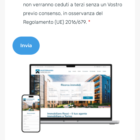
e
non verranno ceduti a terzi senza un Vostro
n
previo consenso, in osservanza del
t
Regolamento (UE) 2016/679.
*
*
Invia
A
l
t
e
r
n
a
t
i
v