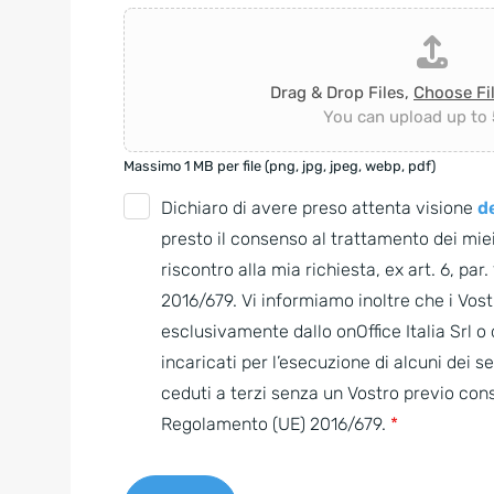
Drag & Drop Files,
Choose Fi
You can upload up to 5
Massimo 1 MB per file (png, jpg, jpeg, webp, pdf)
G
Dichiaro di avere preso attenta visione
de
D
presto il consenso al trattamento dei miei
P
riscontro alla mia richiesta, ex art. 6, par
R
2016/679. Vi informiamo inoltre che i Vostr
A
esclusivamente dallo onOffice Italia Srl 
g
incaricati per l’esecuzione di alcuni dei s
r
ceduti a terzi senza un Vostro previo con
e
Regolamento (UE) 2016/679.
*
e
m