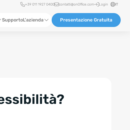
Accesso rapido
+39 011 1927 0400
contatti@onOffice.com
Login
IT
Supporto
L'azienda
Presentazione Gratuita
Chi siamo
Partner & Collaborazioni
Carriera
essibilità?