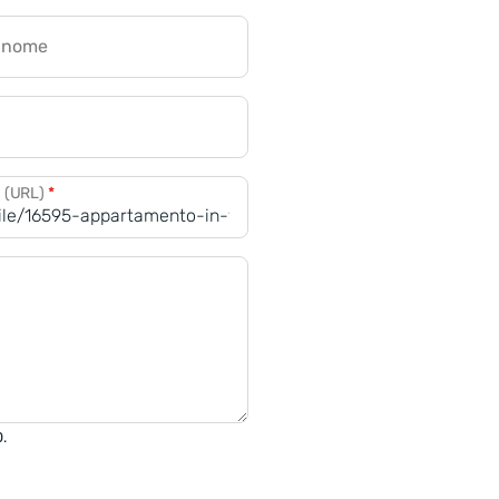
gnome
a (URL)
*
0.