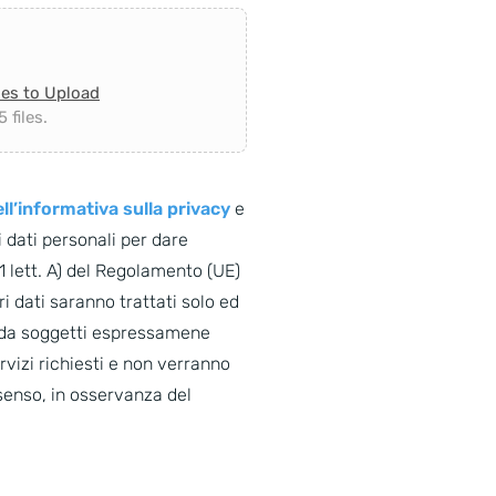
les to Upload
 files.
ll’informativa sulla privacy
e
 dati personali per dare
. 1 lett. A) del Regolamento (UE)
i dati saranno trattati solo ed
o da soggetti espressamene
ervizi richiesti e non verranno
senso, in osservanza del