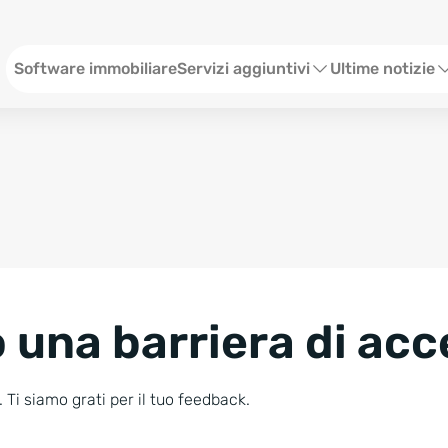
Menü ITA
Software immobiliare
Servizi aggiuntivi
Ultime notizie
Sito web per agenzia immobiliare
Webinar
Social Media
Stato
SEO & Content
Eventi
Consulenze Web Marketing
Storie
 una barriera di acc
Blog
Newsletter
 Ti siamo grati per il tuo feedback.