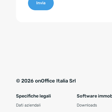
Invia
e
n
A
t
l
*
t
e
r
n
a
t
i
v
© 2026 onOffice Italia Srl
e
:
Specifiche legali
Software immobi
Dati aziendali
Downloads