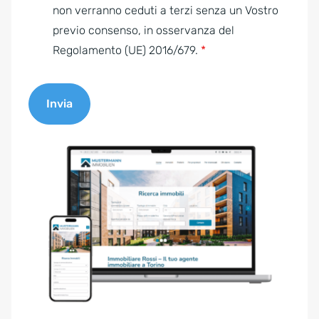
e
non verranno ceduti a terzi senza un Vostro
n
previo consenso, in osservanza del
t
Regolamento (UE) 2016/679.
*
*
Invia
A
l
t
e
r
n
a
t
i
v