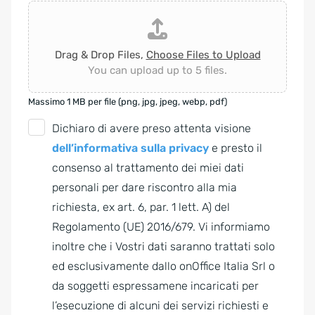
Drag & Drop Files,
Choose Files to Upload
You can upload up to 5 files.
Massimo 1 MB per file (png, jpg, jpeg, webp, pdf)
G
Dichiaro di avere preso attenta visione
D
dell’informativa sulla privacy
e presto il
P
consenso al trattamento dei miei dati
R
personali per dare riscontro alla mia
A
richiesta, ex art. 6, par. 1 lett. A) del
g
Regolamento (UE) 2016/679. Vi informiamo
r
inoltre che i Vostri dati saranno trattati solo
e
ed esclusivamente dallo onOffice Italia Srl o
e
da soggetti espressamene incaricati per
m
l’esecuzione di alcuni dei servizi richiesti e