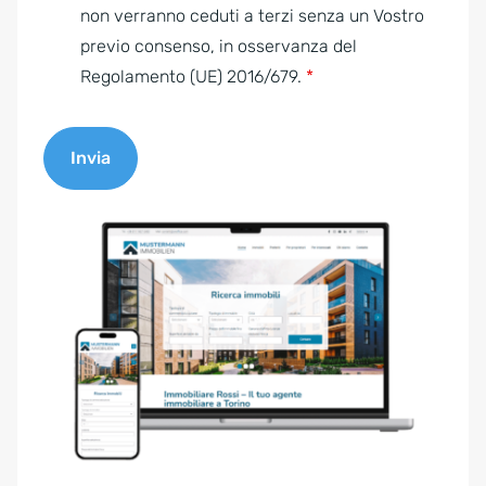
e
non verranno ceduti a terzi senza un Vostro
n
previo consenso, in osservanza del
t
Regolamento (UE) 2016/679.
*
*
Invia
A
l
t
e
r
n
a
t
i
v