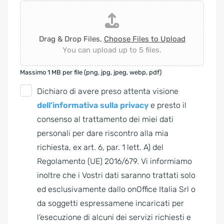
Drag & Drop Files,
Choose Files to Upload
You can upload up to 5 files.
Massimo 1 MB per file (png, jpg, jpeg, webp, pdf)
G
Dichiaro di avere preso attenta visione
D
dell’informativa sulla privacy
e presto il
P
consenso al trattamento dei miei dati
R
personali per dare riscontro alla mia
A
richiesta, ex art. 6, par. 1 lett. A) del
g
Regolamento (UE) 2016/679. Vi informiamo
r
inoltre che i Vostri dati saranno trattati solo
e
ed esclusivamente dallo onOffice Italia Srl o
e
da soggetti espressamene incaricati per
m
l’esecuzione di alcuni dei servizi richiesti e