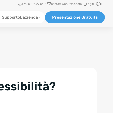
Accesso rapido
+39 011 1927 0400
contatti@onOffice.com
Login
IT
Supporto
L'azienda
Presentazione Gratuita
Chi siamo
Partner & Collaborazioni
Carriera
essibilità?