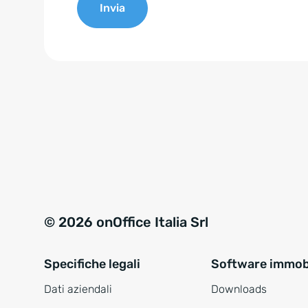
Invia
e
n
A
t
l
*
t
e
r
n
a
t
i
v
© 2026 onOffice Italia Srl
e
:
Specifiche legali
Software immobi
Dati aziendali
Downloads