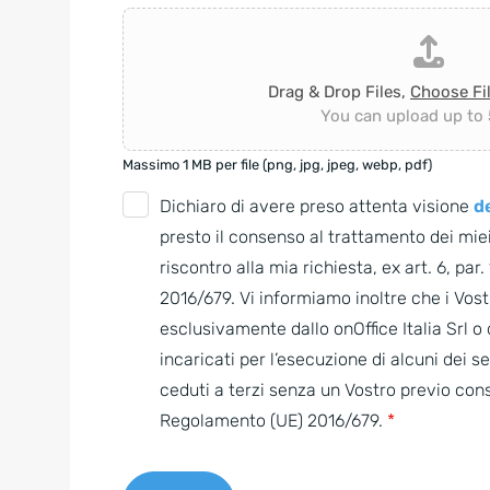
Drag & Drop Files,
Choose Fi
You can upload up to 5
Massimo 1 MB per file (png, jpg, jpeg, webp, pdf)
G
Dichiaro di avere preso attenta visione
de
D
presto il consenso al trattamento dei miei
P
riscontro alla mia richiesta, ex art. 6, par
R
2016/679. Vi informiamo inoltre che i Vostr
A
esclusivamente dallo onOffice Italia Srl 
g
incaricati per l’esecuzione di alcuni dei s
r
ceduti a terzi senza un Vostro previo con
e
Regolamento (UE) 2016/679.
*
e
m