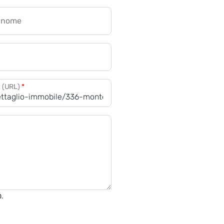
gnome
a (URL)
*
0.