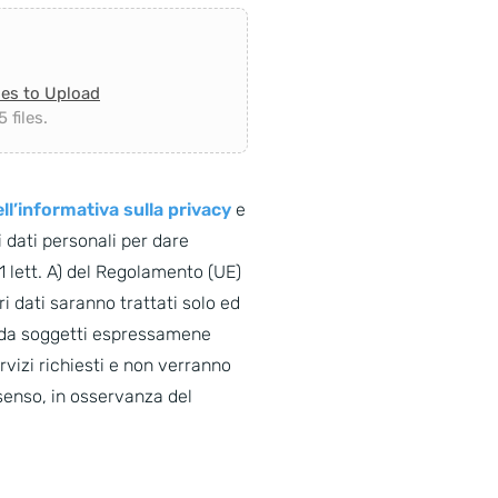
les to Upload
 files.
ll’informativa sulla privacy
e
 dati personali per dare
. 1 lett. A) del Regolamento (UE)
i dati saranno trattati solo ed
o da soggetti espressamene
ervizi richiesti e non verranno
senso, in osservanza del