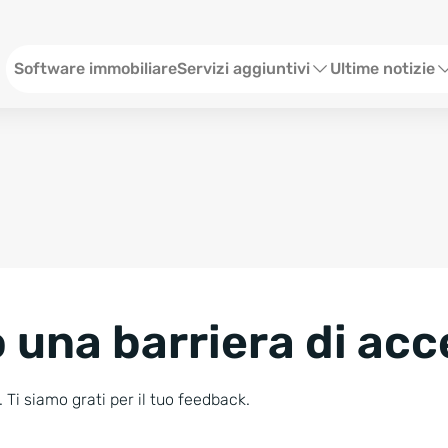
Menü ITA
Software immobiliare
Servizi aggiuntivi
Ultime notizie
Sito web per agenzia immobiliare
Webinar
Social Media
Stato
SEO & Content
Eventi
Consulenze Web Marketing
Storie
 una barriera di acc
Blog
Newsletter
 Ti siamo grati per il tuo feedback.