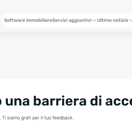
Menü ITA
Software immobiliare
Servizi aggiuntivi
Ultime notizie
Sito web per agenzia immobiliare
Webinar
Social Media
Stato
SEO & Content
Eventi
Consulenze Web Marketing
Storie
 una barriera di acc
Blog
Newsletter
 Ti siamo grati per il tuo feedback.