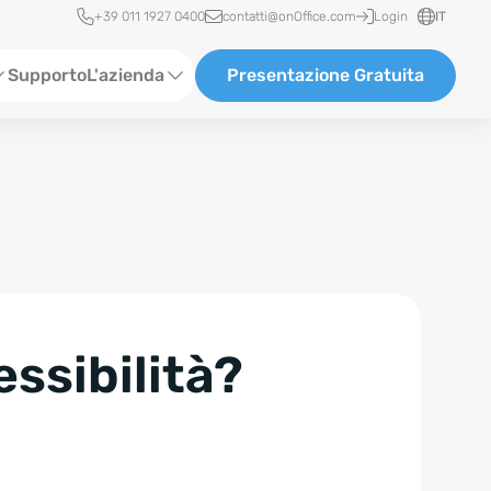
Accesso rapido
+39 011 1927 0400
contatti@onOffice.com
Login
IT
Supporto
L'azienda
Presentazione Gratuita
Chi siamo
Partner & Collaborazioni
Carriera
essibilità?