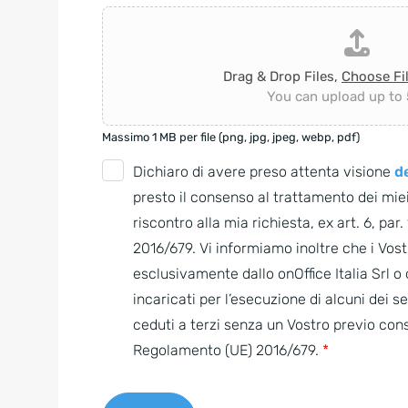
Drag & Drop Files,
Choose Fi
You can upload up to 5
Massimo 1 MB per file (png, jpg, jpeg, webp, pdf)
G
Dichiaro di avere preso attenta visione
de
D
presto il consenso al trattamento dei miei
P
riscontro alla mia richiesta, ex art. 6, par
R
2016/679. Vi informiamo inoltre che i Vostr
A
esclusivamente dallo onOffice Italia Srl 
g
incaricati per l’esecuzione di alcuni dei s
r
ceduti a terzi senza un Vostro previo con
e
Regolamento (UE) 2016/679.
*
e
m