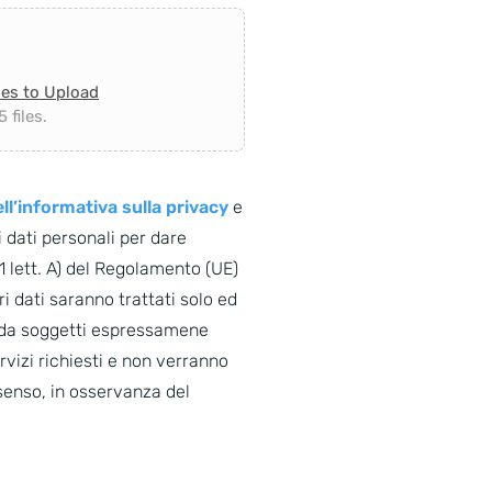
les to Upload
 files.
ll’informativa sulla privacy
e
 dati personali per dare
. 1 lett. A) del Regolamento (UE)
i dati saranno trattati solo ed
o da soggetti espressamene
ervizi richiesti e non verranno
senso, in osservanza del