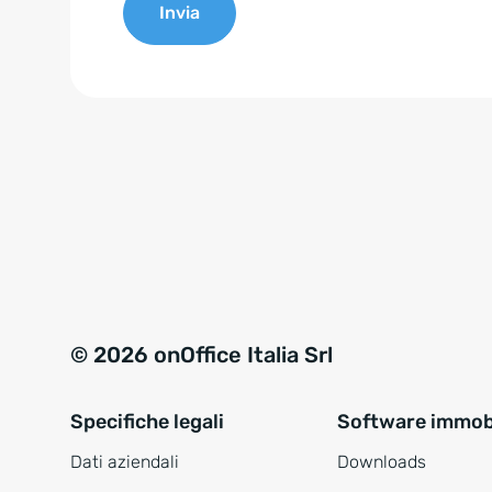
Invia
e
n
A
t
l
*
t
e
r
n
a
t
i
v
© 2026 onOffice Italia Srl
e
:
Specifiche legali
Software immobi
Dati aziendali
Downloads