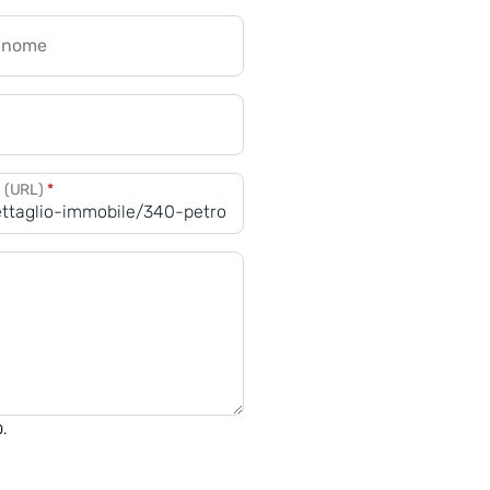
gnome
a (URL)
*
0.