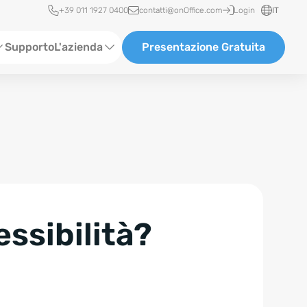
Accesso rapido
+39 011 1927 0400
contatti@onOffice.com
Login
IT
Supporto
L'azienda
Presentazione Gratuita
Chi siamo
Partner & Collaborazioni
Carriera
essibilità?