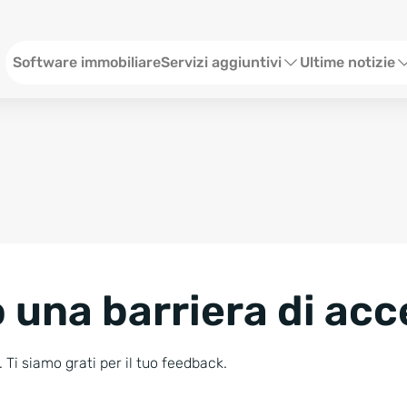
Menü ITA
Software immobiliare
Servizi aggiuntivi
Ultime notizie
Sito web per agenzia immobiliare
Webinar
Social Media
Stato
SEO & Content
Eventi
Consulenze Web Marketing
Storie
 una barriera di acc
Blog
Newsletter
 Ti siamo grati per il tuo feedback.