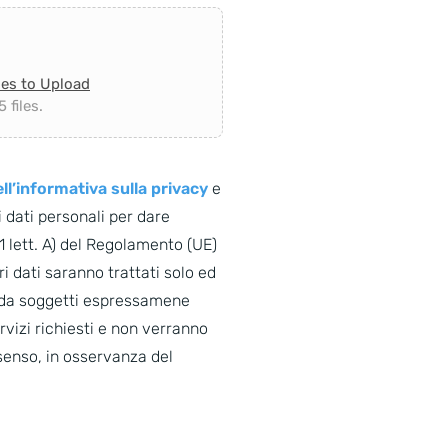
les to Upload
 files.
ll’informativa sulla privacy
e
 dati personali per dare
. 1 lett. A) del Regolamento (UE)
i dati saranno trattati solo ed
o da soggetti espressamene
ervizi richiesti e non verranno
senso, in osservanza del