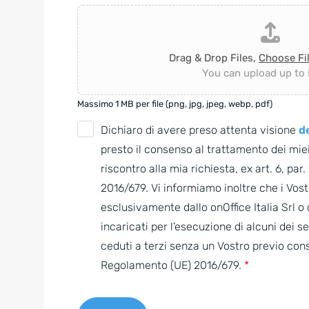
Drag & Drop Files,
Choose Fi
You can upload up to 5
Massimo 1 MB per file (png, jpg, jpeg, webp, pdf)
G
Dichiaro di avere preso attenta visione
de
D
presto il consenso al trattamento dei miei
P
riscontro alla mia richiesta, ex art. 6, par
R
2016/679. Vi informiamo inoltre che i Vostr
A
esclusivamente dallo onOffice Italia Srl 
g
incaricati per l’esecuzione di alcuni dei s
r
ceduti a terzi senza un Vostro previo con
e
Regolamento (UE) 2016/679.
*
e
m