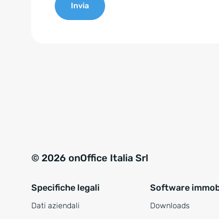
Invia
e
n
A
t
l
*
t
e
r
n
a
t
i
v
© 2026 onOffice Italia Srl
e
:
Specifiche legali
Software immobi
Dati aziendali
Downloads