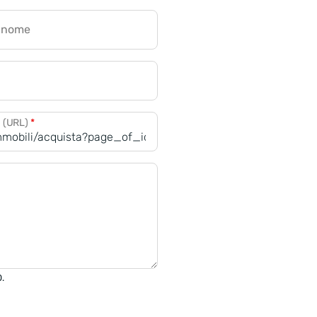
gnome
a (URL)
*
0.