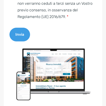
e
non verranno ceduti a terzi senza un Vostro
n
previo consenso, in osservanza del
t
Regolamento (UE) 2016/679.
*
*
Invia
A
l
t
e
r
n
a
t
i
v