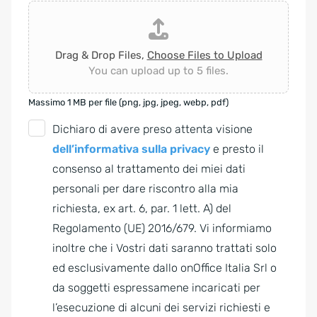
Drag & Drop Files,
Choose Files to Upload
You can upload up to 5 files.
Massimo 1 MB per file (png, jpg, jpeg, webp, pdf)
G
Dichiaro di avere preso attenta visione
D
dell’informativa sulla privacy
e presto il
P
consenso al trattamento dei miei dati
R
personali per dare riscontro alla mia
A
richiesta, ex art. 6, par. 1 lett. A) del
g
Regolamento (UE) 2016/679. Vi informiamo
r
inoltre che i Vostri dati saranno trattati solo
e
ed esclusivamente dallo onOffice Italia Srl o
e
da soggetti espressamene incaricati per
m
l’esecuzione di alcuni dei servizi richiesti e