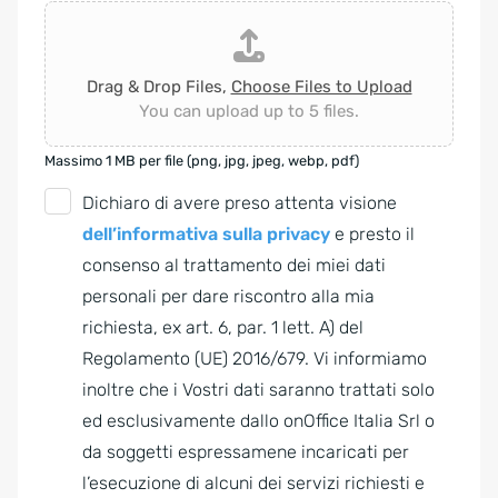
Drag & Drop Files,
Choose Files to Upload
You can upload up to 5 files.
Massimo 1 MB per file (png, jpg, jpeg, webp, pdf)
G
Dichiaro di avere preso attenta visione
D
dell’informativa sulla privacy
e presto il
P
consenso al trattamento dei miei dati
R
personali per dare riscontro alla mia
A
richiesta, ex art. 6, par. 1 lett. A) del
g
Regolamento (UE) 2016/679. Vi informiamo
r
inoltre che i Vostri dati saranno trattati solo
e
ed esclusivamente dallo onOffice Italia Srl o
e
da soggetti espressamene incaricati per
m
l’esecuzione di alcuni dei servizi richiesti e