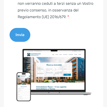
e
non verranno ceduti a terzi senza un Vostro
n
previo consenso, in osservanza del
t
Regolamento (UE) 2016/679.
*
*
Invia
A
l
t
e
r
n
a
t
i
v