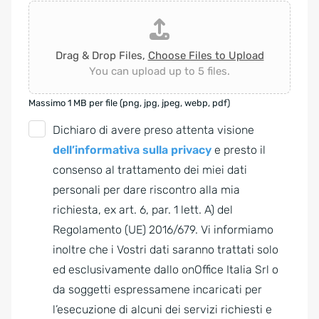
Drag & Drop Files,
Choose Files to Upload
You can upload up to 5 files.
Massimo 1 MB per file (png, jpg, jpeg, webp, pdf)
G
Dichiaro di avere preso attenta visione
D
dell’informativa sulla privacy
e presto il
P
consenso al trattamento dei miei dati
R
personali per dare riscontro alla mia
A
richiesta, ex art. 6, par. 1 lett. A) del
g
Regolamento (UE) 2016/679. Vi informiamo
r
inoltre che i Vostri dati saranno trattati solo
e
ed esclusivamente dallo onOffice Italia Srl o
e
da soggetti espressamene incaricati per
m
l’esecuzione di alcuni dei servizi richiesti e