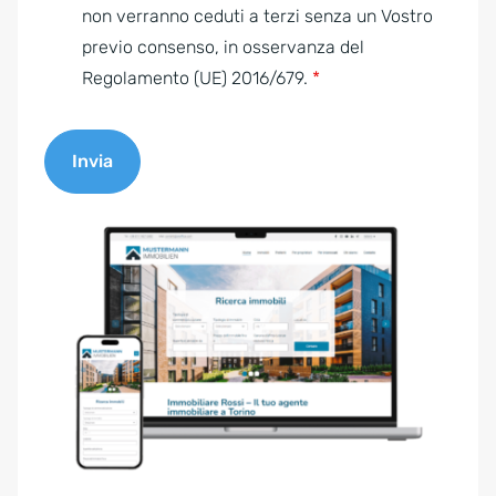
e
non verranno ceduti a terzi senza un Vostro
n
previo consenso, in osservanza del
t
Regolamento (UE) 2016/679.
*
*
Invia
A
l
t
e
r
n
a
t
i
v