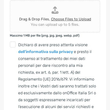
Drag & Drop Files,
Choose Files to Upload
You can upload up to 5 files.
Massimo 1 MB per file (png, jpg, jpeg, webp, pdf)
G
Dichiaro di avere preso attenta visione
D
dell’informativa sulla privacy
e presto il
P
consenso al trattamento dei miei dati
R
personali per dare riscontro alla mia
A
richiesta, ex art. 6, par. 1 lett. A) del
g
Regolamento (UE) 2016/679. Vi informiamo
r
inoltre che i Vostri dati saranno trattati solo
e
ed esclusivamente dallo onOffice Italia Srl o
e
da soggetti espressamene incaricati per
m
l’esecuzione di alcuni dei servizi richiesti e