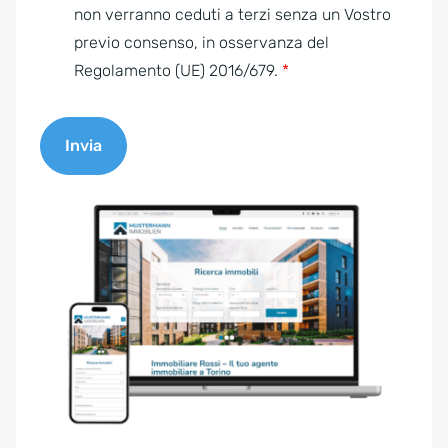
e
non verranno ceduti a terzi senza un Vostro
n
previo consenso, in osservanza del
t
Regolamento (UE) 2016/679.
*
*
Invia
A
l
t
e
r
n
a
t
i
v