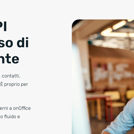
PI
so di
ente
 contatti,
 È proprio per
erni a onOffice
o fluido e