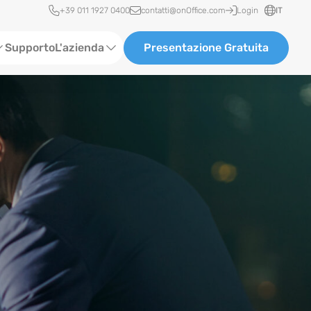
Accesso rapido
+39 011 1927 0400
contatti@onOffice.com
Login
IT
Supporto
L'azienda
Presentazione Gratuita
Chi siamo
Partner & Collaborazioni
Carriera