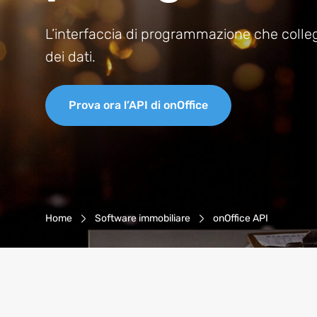
L’interfaccia di programmazione che colleg
dei dati.
Prova ora l’API di onOffice
Navigazione Breadcrumb
Home
Software immobiliare
onOffice API