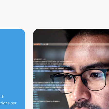
i a
azione per