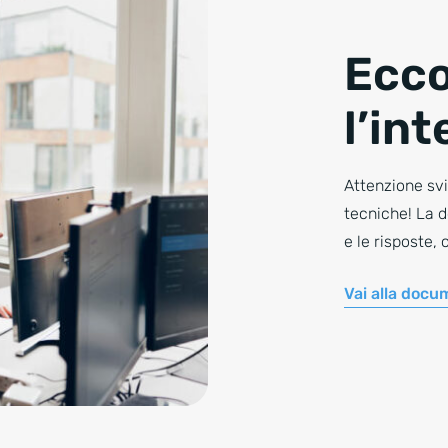
Ecco
l’in
Attenzione sv
tecniche! La d
e le risposte,
Vai alla docu