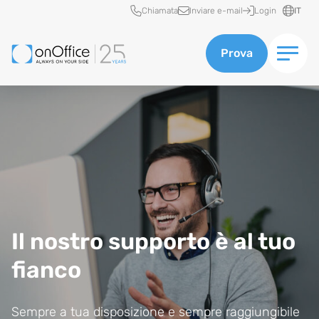
Accesso rapido
Chiamata
Inviare e-mail
Login
IT
Prova
Il nostro supporto è al tuo
fianco
Sempre a tua disposizione e sempre raggiungibile