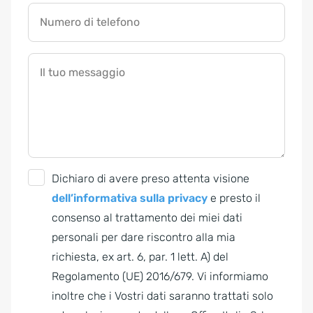
Numero di telefono
Il tuo messaggio
G
Dichiaro di avere preso attenta visione
D
dell’informativa sulla privacy
e presto il
P
consenso al trattamento dei miei dati
R
personali per dare riscontro alla mia
A
richiesta, ex art. 6, par. 1 lett. A) del
g
Regolamento (UE) 2016/679. Vi informiamo
r
inoltre che i Vostri dati saranno trattati solo