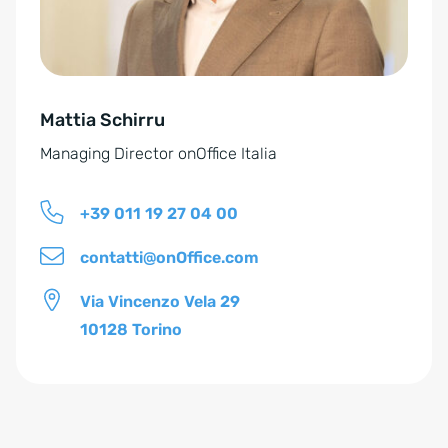
t
i
v
e
Mattia Schirru
:
Managing Director onOffice Italia
+39 011 19 27 04 00
contatti@onOffice.com
Via Vincenzo Vela 29
10128 Torino