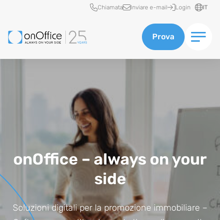
Accesso rapido
Chiamata
Inviare e-mail
Login
IT
Prova
onOffice – always on your
side
Soluzioni digitali per la promozione immobiliare –