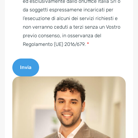
e
ed esclusivamente dallo onOffice Italia Srl o
e
da soggetti espressamene incaricati per
m
l’esecuzione di alcuni dei servizi richiesti e
e
non verranno ceduti a terzi senza un Vostro
n
previo consenso, in osservanza del
t
Regolamento (UE) 2016/679.
*
*
Invia
A
l
t
e
r
n
a