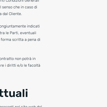
enti Condizioni Generali
 senso che in caso di
 dal Cliente.
congiuntamente indicati
ra le Parti, eventuali
 forma scritta a pena di
ontratto non potrà in
i diritti e/o le facoltà
tuali
 presenti nel sito web del