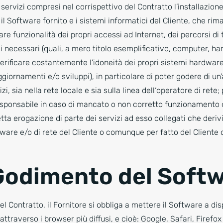
 servizi compresi nel corrispettivo del Contratto l’installazio
il Software fornito e i sistemi informatici del Cliente, che ri
re funzionalità dei propri accessi ad Internet, dei percorsi di t
 necessari (quali, a mero titolo esemplificativo, computer, ha
erificare costantemente l’idoneità dei propri sistemi hardware,
aggiornamenti e/o sviluppi), in particolare di poter godere di u
zi, sia nella rete locale e sia sulla linea dell‘operatore di rete;
sponsabile in caso di mancato o non corretto funzionamento 
a erogazione di parte dei servizi ad esso collegati che derivi
are e/o di rete del Cliente o comunque per fatto del Cliente o
Godimento del Soft
el Contratto, il Fornitore si obbliga a mettere il Software a dis
 attraverso i browser più diffusi, e cioè: Google, Safari, Firefox