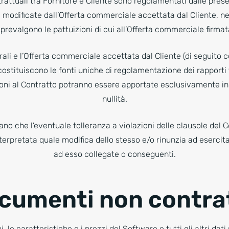
trattuali tra Fornitore e Cliente sono regolamentati dalle pres
odificate dall’Offerta commerciale accettata dal Cliente, nel
prevalgono le pattuizioni di cui all’Offerta commerciale firmata
ali e l’Offerta commerciale accettata dal Cliente (di seguito 
costituiscono le fonti uniche di regolamentazione dei rapporti t
oni al Contratto potranno essere apportate esclusivamente in
nullità.
no che l’eventuale tolleranza a violazioni delle clausole del C
rpretata quale modifica dello stesso e/o rinunzia ad esercitare 
ad esso collegate o conseguenti.
ocumenti non contrat
, le caratteristiche e i prezzi del Software e tutti gli altri dati