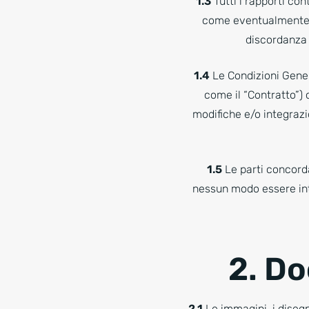
1.3
Tutti i rapporti con
come eventualmente m
discordanza 
1.4
Le Condizioni Gener
come il “Contratto”) 
modifiche e/o integrazi
1.5
Le parti concorda
nessun modo essere inte
2. D
2.1
Le immagini, i disegni