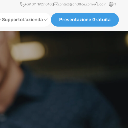
Accesso rapido
+39 011 1927 0400
contatti@onOffice.com
Login
IT
Supporto
L'azienda
Presentazione Gratuita
Chi siamo
Partner & Collaborazioni
Carriera