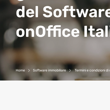
del Softwar
onOffice Itali
Navigazione Breadcrumb
Home
Software immobiliare
Termini e condizioni di 