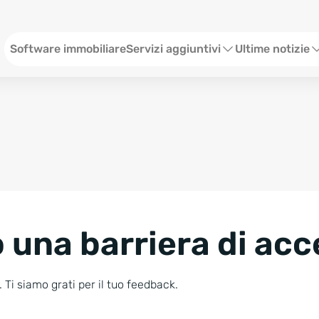
Menü ITA
Software immobiliare
Servizi aggiuntivi
Ultime notizie
Sito web per agenzia immobiliare
Webinar
Social Media
Stato
SEO & Content
Eventi
Consulenze Web Marketing
Storie
 una barriera di acc
Blog
Newsletter
 Ti siamo grati per il tuo feedback.