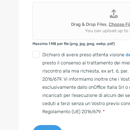
Drag & Drop Files,
Choose Fi
You can upload up to 5
Massimo 1 MB per file (png, jpg, jpeg, webp, pdf)
G
Dichiaro di avere preso attenta visione
de
D
presto il consenso al trattamento dei miei
P
riscontro alla mia richiesta, ex art. 6, par
R
2016/679. Vi informiamo inoltre che i Vostr
A
esclusivamente dallo onOffice Italia Srl 
g
incaricati per l’esecuzione di alcuni dei s
r
ceduti a terzi senza un Vostro previo con
e
Regolamento (UE) 2016/679.
*
e
m