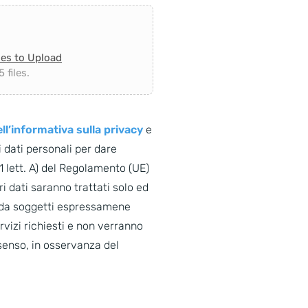
les to Upload
 files.
ll’informativa sulla privacy
e
 dati personali per dare
. 1 lett. A) del Regolamento (UE)
i dati saranno trattati solo ed
o da soggetti espressamene
ervizi richiesti e non verranno
senso, in osservanza del