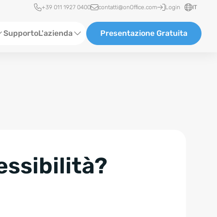
Accesso rapido
+39 011 1927 0400
contatti@onOffice.com
Login
IT
Supporto
L'azienda
Presentazione Gratuita
Chi siamo
Partner & Collaborazioni
Carriera
essibilità?