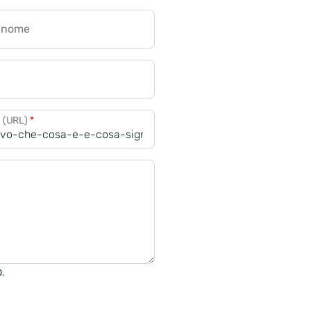
gnome
a (URL)
*
0.