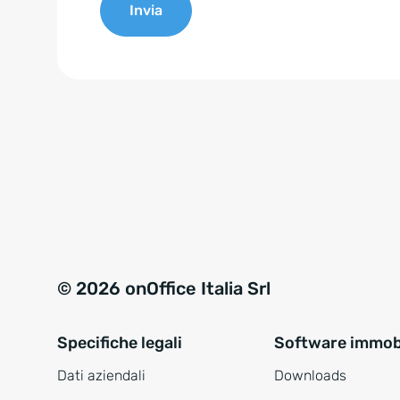
Invia
e
n
A
t
l
*
t
e
r
n
a
t
i
v
© 2026 onOffice Italia Srl
e
:
Specifiche legali
Software immobi
Dati aziendali
Downloads