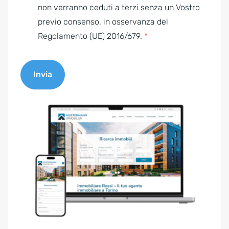
e
non verranno ceduti a terzi senza un Vostro
n
previo consenso, in osservanza del
t
Regolamento (UE) 2016/679.
*
*
Invia
A
l
t
e
r
n
a
t
i
v