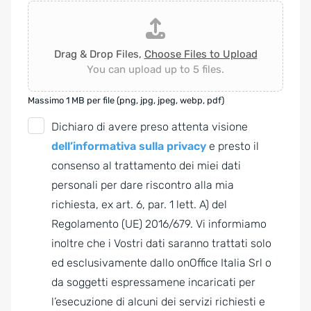
Drag & Drop Files,
Choose Files to Upload
You can upload up to 5 files.
Massimo 1 MB per file (png, jpg, jpeg, webp, pdf)
G
Dichiaro di avere preso attenta visione
D
dell’informativa sulla privacy
e presto il
P
consenso al trattamento dei miei dati
R
personali per dare riscontro alla mia
A
richiesta, ex art. 6, par. 1 lett. A) del
g
Regolamento (UE) 2016/679. Vi informiamo
r
inoltre che i Vostri dati saranno trattati solo
e
ed esclusivamente dallo onOffice Italia Srl o
e
da soggetti espressamene incaricati per
m
l’esecuzione di alcuni dei servizi richiesti e