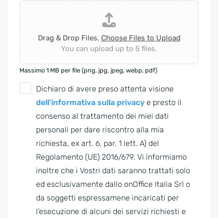
Drag & Drop Files,
Choose Files to Upload
You can upload up to 5 files.
Massimo 1 MB per file (png, jpg, jpeg, webp, pdf)
G
Dichiaro di avere preso attenta visione
D
dell’informativa sulla privacy
e presto il
P
consenso al trattamento dei miei dati
R
personali per dare riscontro alla mia
A
richiesta, ex art. 6, par. 1 lett. A) del
g
Regolamento (UE) 2016/679. Vi informiamo
r
inoltre che i Vostri dati saranno trattati solo
e
ed esclusivamente dallo onOffice Italia Srl o
e
da soggetti espressamene incaricati per
m
l’esecuzione di alcuni dei servizi richiesti e