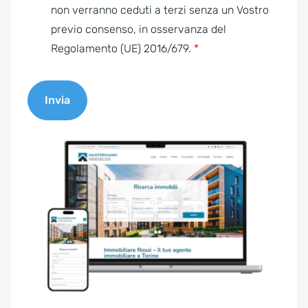
e
non verranno ceduti a terzi senza un Vostro
n
previo consenso, in osservanza del
t
Regolamento (UE) 2016/679.
*
*
Invia
A
l
t
e
r
n
a
t
i
v