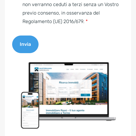
e
non verranno ceduti a terzi senza un Vostro
n
previo consenso, in osservanza del
t
Regolamento (UE) 2016/679.
*
*
Invia
A
l
t
e
r
n
a
t
i
v