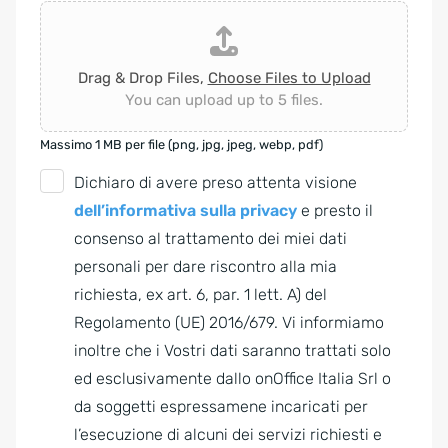
Drag & Drop Files,
Choose Files to Upload
You can upload up to 5 files.
Massimo 1 MB per file (png, jpg, jpeg, webp, pdf)
G
Dichiaro di avere preso attenta visione
D
dell’informativa sulla privacy
e presto il
P
consenso al trattamento dei miei dati
R
personali per dare riscontro alla mia
A
richiesta, ex art. 6, par. 1 lett. A) del
g
Regolamento (UE) 2016/679. Vi informiamo
r
inoltre che i Vostri dati saranno trattati solo
e
ed esclusivamente dallo onOffice Italia Srl o
e
da soggetti espressamene incaricati per
m
l’esecuzione di alcuni dei servizi richiesti e