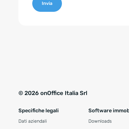
Invia
e
n
A
t
l
*
t
e
r
n
a
t
i
v
© 2026 onOffice Italia Srl
e
:
Specifiche legali
Software immobi
Dati aziendali
Downloads