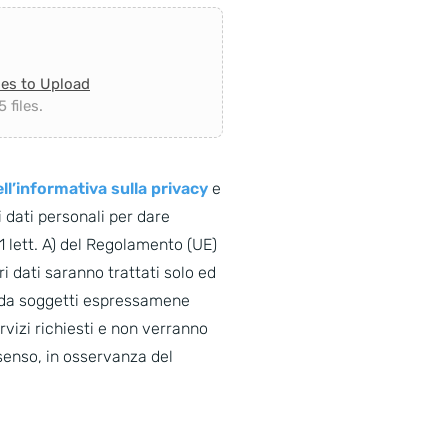
les to Upload
 files.
ll’informativa sulla privacy
e
 dati personali per dare
. 1 lett. A) del Regolamento (UE)
i dati saranno trattati solo ed
o da soggetti espressamene
ervizi richiesti e non verranno
senso, in osservanza del