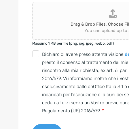
Drag & Drop Files,
Choose Fi
You can upload up to 5
Massimo 1 MB per file (png, jpg, jpeg, webp, pdf)
G
Dichiaro di avere preso attenta visione
de
D
presto il consenso al trattamento dei miei
P
riscontro alla mia richiesta, ex art. 6, par
R
2016/679. Vi informiamo inoltre che i Vostr
A
esclusivamente dallo onOffice Italia Srl 
g
incaricati per l’esecuzione di alcuni dei s
r
ceduti a terzi senza un Vostro previo con
e
Regolamento (UE) 2016/679.
*
e
m