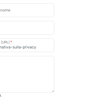
gnome
a (URL)
*
0.