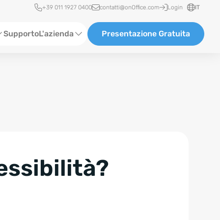
Accesso rapido
+39 011 1927 0400
contatti@onOffice.com
Login
IT
Supporto
L'azienda
Presentazione Gratuita
Chi siamo
Partner & Collaborazioni
Carriera
essibilità?