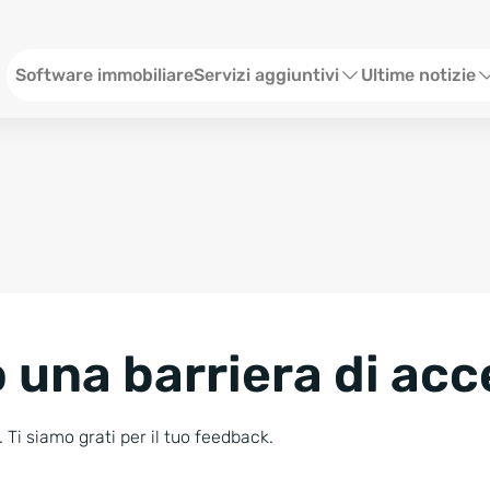
Menü ITA
Software immobiliare
Servizi aggiuntivi
Ultime notizie
Sito web per agenzia immobiliare
Webinar
Social Media
Stato
SEO & Content
Eventi
Consulenze Web Marketing
Storie
 una barriera di acc
Blog
Newsletter
 Ti siamo grati per il tuo feedback.