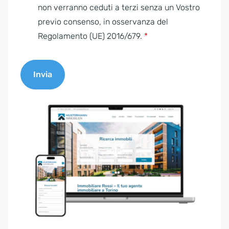
e
non verranno ceduti a terzi senza un Vostro
n
previo consenso, in osservanza del
t
Regolamento (UE) 2016/679.
*
*
Invia
A
l
t
e
r
n
a
t
i
v