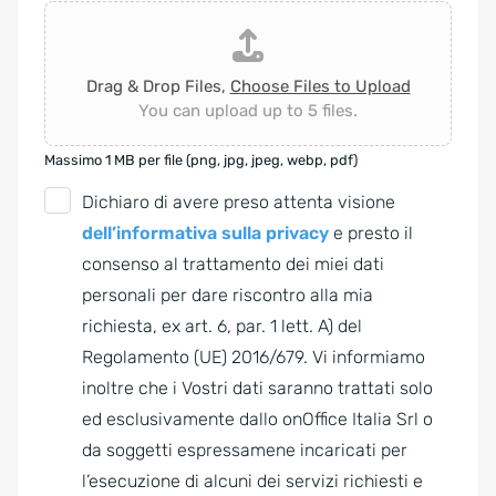
Drag & Drop Files,
Choose Files to Upload
You can upload up to 5 files.
Massimo 1 MB per file (png, jpg, jpeg, webp, pdf)
G
Dichiaro di avere preso attenta visione
D
dell’informativa sulla privacy
e presto il
P
consenso al trattamento dei miei dati
R
personali per dare riscontro alla mia
A
richiesta, ex art. 6, par. 1 lett. A) del
g
Regolamento (UE) 2016/679. Vi informiamo
r
inoltre che i Vostri dati saranno trattati solo
e
ed esclusivamente dallo onOffice Italia Srl o
e
da soggetti espressamene incaricati per
m
l’esecuzione di alcuni dei servizi richiesti e