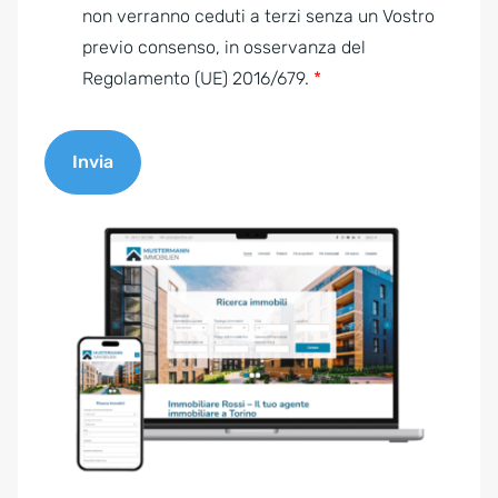
e
non verranno ceduti a terzi senza un Vostro
n
previo consenso, in osservanza del
t
Regolamento (UE) 2016/679.
*
*
Invia
A
l
t
e
r
n
a
t
i
v