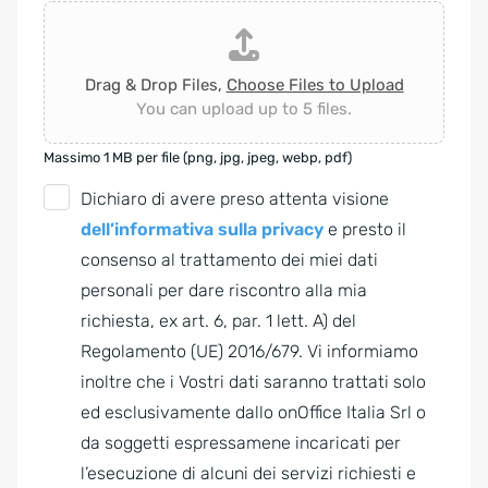
Drag & Drop Files,
Choose Files to Upload
You can upload up to 5 files.
Massimo 1 MB per file (png, jpg, jpeg, webp, pdf)
G
Dichiaro di avere preso attenta visione
D
dell’informativa sulla privacy
e presto il
P
consenso al trattamento dei miei dati
R
personali per dare riscontro alla mia
A
richiesta, ex art. 6, par. 1 lett. A) del
g
Regolamento (UE) 2016/679. Vi informiamo
r
inoltre che i Vostri dati saranno trattati solo
e
ed esclusivamente dallo onOffice Italia Srl o
e
da soggetti espressamene incaricati per
m
l’esecuzione di alcuni dei servizi richiesti e