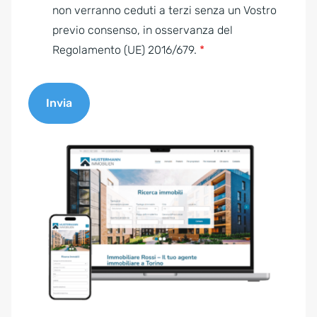
e
non verranno ceduti a terzi senza un Vostro
n
previo consenso, in osservanza del
t
Regolamento (UE) 2016/679.
*
*
Invia
A
l
t
e
r
n
a
t
i
v