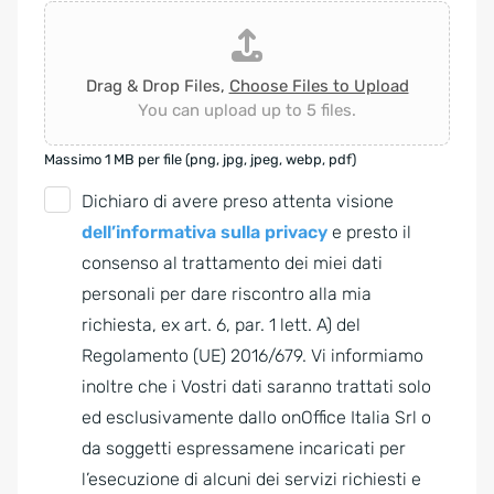
Drag & Drop Files,
Choose Files to Upload
You can upload up to 5 files.
Massimo 1 MB per file (png, jpg, jpeg, webp, pdf)
G
Dichiaro di avere preso attenta visione
D
dell’informativa sulla privacy
e presto il
P
consenso al trattamento dei miei dati
R
personali per dare riscontro alla mia
A
richiesta, ex art. 6, par. 1 lett. A) del
g
Regolamento (UE) 2016/679. Vi informiamo
r
inoltre che i Vostri dati saranno trattati solo
e
ed esclusivamente dallo onOffice Italia Srl o
e
da soggetti espressamene incaricati per
m
l’esecuzione di alcuni dei servizi richiesti e