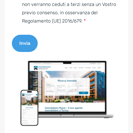
e
non verranno ceduti a terzi senza un Vostro
n
previo consenso, in osservanza del
t
Regolamento (UE) 2016/679.
*
*
Invia
A
l
t
e
r
n
a
t
i
v