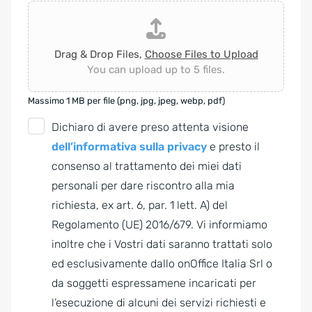
Drag & Drop Files,
Choose Files to Upload
You can upload up to 5 files.
Massimo 1 MB per file (png, jpg, jpeg, webp, pdf)
G
Dichiaro di avere preso attenta visione
D
dell’informativa sulla privacy
e presto il
P
consenso al trattamento dei miei dati
R
personali per dare riscontro alla mia
A
richiesta, ex art. 6, par. 1 lett. A) del
g
Regolamento (UE) 2016/679. Vi informiamo
r
inoltre che i Vostri dati saranno trattati solo
e
ed esclusivamente dallo onOffice Italia Srl o
e
da soggetti espressamene incaricati per
m
l’esecuzione di alcuni dei servizi richiesti e