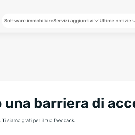
Menü ITA
Software immobiliare
Servizi aggiuntivi
Ultime notizie
Sito web per agenzia immobiliare
Webinar
Social Media
Stato
SEO & Content
Eventi
Consulenze Web Marketing
Storie
 una barriera di acc
Blog
Newsletter
 Ti siamo grati per il tuo feedback.