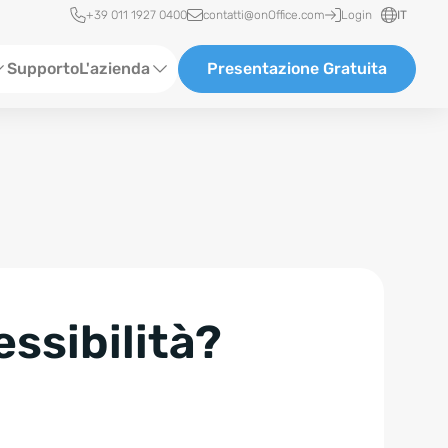
Accesso rapido
+39 011 1927 0400
contatti@onOffice.com
Login
IT
Supporto
L'azienda
Presentazione Gratuita
Chi siamo
Partner & Collaborazioni
Carriera
essibilità?