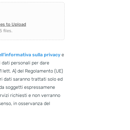
les to Upload
 files.
ll’informativa sulla privacy
e
 dati personali per dare
. 1 lett. A) del Regolamento (UE)
i dati saranno trattati solo ed
o da soggetti espressamene
ervizi richiesti e non verranno
senso, in osservanza del