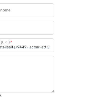
gnome
a (URL)
*
0.