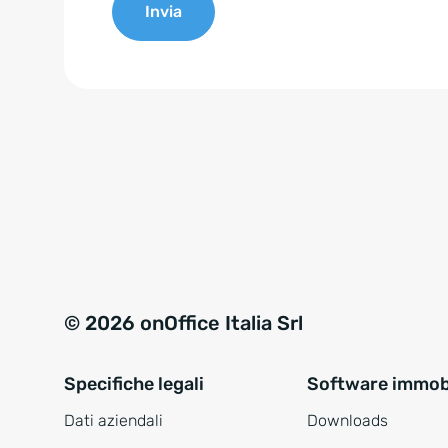
Invia
e
n
A
t
l
*
t
e
r
n
a
t
i
v
© 2026 onOffice Italia Srl
e
:
Specifiche legali
Software immobi
Dati aziendali
Downloads