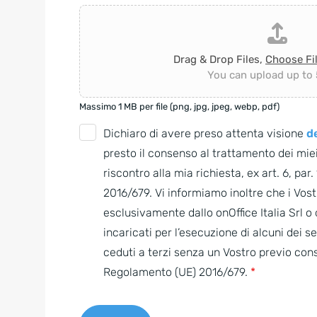
Drag & Drop Files,
Choose Fi
You can upload up to 5
Massimo 1 MB per file (png, jpg, jpeg, webp, pdf)
G
Dichiaro di avere preso attenta visione
de
D
presto il consenso al trattamento dei miei
P
riscontro alla mia richiesta, ex art. 6, par
R
2016/679. Vi informiamo inoltre che i Vostr
A
esclusivamente dallo onOffice Italia Srl 
g
incaricati per l’esecuzione di alcuni dei s
r
ceduti a terzi senza un Vostro previo con
e
Regolamento (UE) 2016/679.
*
e
m