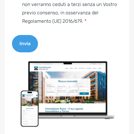
e
non verranno ceduti a terzi senza un Vostro
n
previo consenso, in osservanza del
t
Regolamento (UE) 2016/679.
*
*
Invia
A
l
t
e
r
n
a
t
i
v