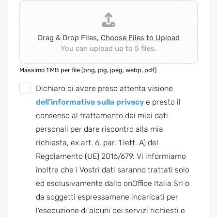
Drag & Drop Files,
Choose Files to Upload
You can upload up to 5 files.
Massimo 1 MB per file (png, jpg, jpeg, webp, pdf)
G
Dichiaro di avere preso attenta visione
D
dell’informativa sulla privacy
e presto il
P
consenso al trattamento dei miei dati
R
personali per dare riscontro alla mia
A
richiesta, ex art. 6, par. 1 lett. A) del
g
Regolamento (UE) 2016/679. Vi informiamo
r
inoltre che i Vostri dati saranno trattati solo
e
ed esclusivamente dallo onOffice Italia Srl o
e
da soggetti espressamene incaricati per
m
l’esecuzione di alcuni dei servizi richiesti e