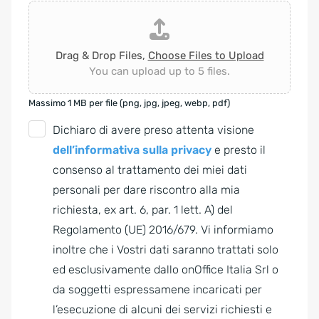
Drag & Drop Files,
Choose Files to Upload
You can upload up to 5 files.
Massimo 1 MB per file (png, jpg, jpeg, webp, pdf)
G
Dichiaro di avere preso attenta visione
D
dell’informativa sulla privacy
e presto il
P
consenso al trattamento dei miei dati
R
personali per dare riscontro alla mia
A
richiesta, ex art. 6, par. 1 lett. A) del
g
Regolamento (UE) 2016/679. Vi informiamo
r
inoltre che i Vostri dati saranno trattati solo
e
ed esclusivamente dallo onOffice Italia Srl o
e
da soggetti espressamene incaricati per
m
l’esecuzione di alcuni dei servizi richiesti e