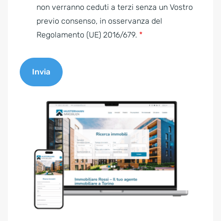
e
non verranno ceduti a terzi senza un Vostro
n
previo consenso, in osservanza del
t
Regolamento (UE) 2016/679.
*
*
Invia
A
l
t
e
r
n
a
t
i
v