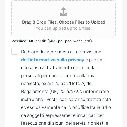
Drag & Drop Files,
Choose Files to Upload
You can upload up to 5 files.
Massimo 1 MB per file (png, jpg, jpeg, webp, pdf)
G
Dichiaro di avere preso attenta visione
D
dell’informativa sulla privacy
e presto il
P
consenso al trattamento dei miei dati
R
personali per dare riscontro alla mia
A
richiesta, ex art. 6, par. 1 lett. A) del
g
Regolamento (UE) 2016/679. Vi informiamo
r
inoltre che i Vostri dati saranno trattati solo
e
ed esclusivamente dallo onOffice Italia Srl o
e
da soggetti espressamene incaricati per
m
l’esecuzione di alcuni dei servizi richiesti e