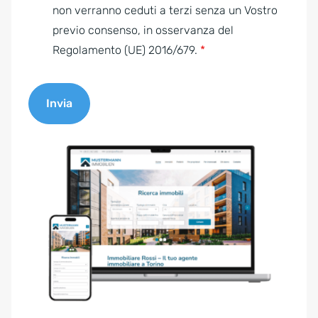
e
non verranno ceduti a terzi senza un Vostro
n
previo consenso, in osservanza del
t
Regolamento (UE) 2016/679.
*
*
Invia
A
l
t
e
r
n
a
t
i
v