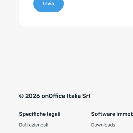
Invia
e
n
A
t
l
*
t
e
r
n
a
t
i
v
© 2026 onOffice Italia Srl
e
:
Specifiche legali
Software immobi
Dati aziendali
Downloads