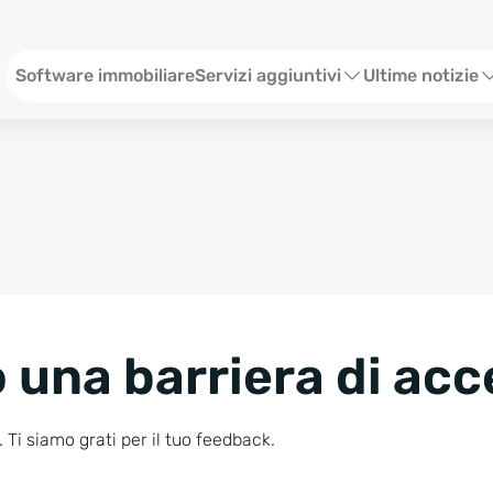
Menü ITA
Software immobiliare
Servizi aggiuntivi
Ultime notizie
Sito web per agenzia immobiliare
Webinar
Social Media
Stato
SEO & Content
Eventi
Consulenze Web Marketing
Storie
 una barriera di acc
Blog
Newsletter
 Ti siamo grati per il tuo feedback.