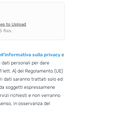
les to Upload
 files.
ll’informativa sulla privacy
e
 dati personali per dare
. 1 lett. A) del Regolamento (UE)
i dati saranno trattati solo ed
o da soggetti espressamene
ervizi richiesti e non verranno
senso, in osservanza del