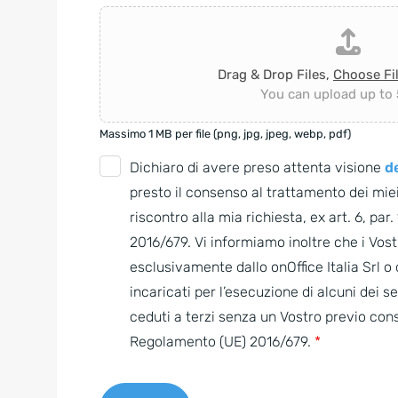
Drag & Drop Files,
Choose Fi
You can upload up to 5
Massimo 1 MB per file (png, jpg, jpeg, webp, pdf)
G
Dichiaro di avere preso attenta visione
de
D
presto il consenso al trattamento dei miei
P
riscontro alla mia richiesta, ex art. 6, par
R
2016/679. Vi informiamo inoltre che i Vostr
A
esclusivamente dallo onOffice Italia Srl 
g
incaricati per l’esecuzione di alcuni dei s
r
ceduti a terzi senza un Vostro previo con
e
Regolamento (UE) 2016/679.
*
e
m