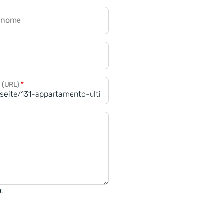
gnome
a (URL)
*
0.