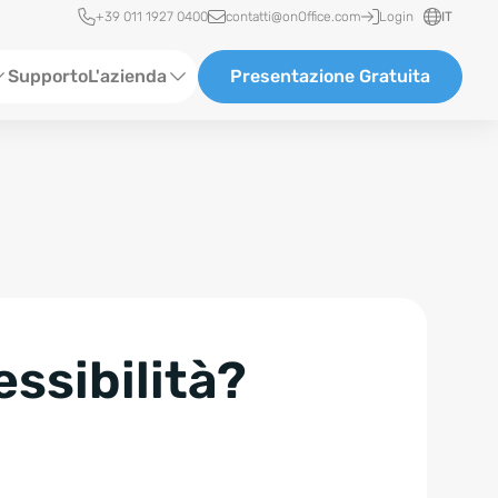
Accesso rapido
+39 011 1927 0400
contatti@onOffice.com
Login
IT
Supporto
L'azienda
Presentazione Gratuita
Chi siamo
Partner & Collaborazioni
Carriera
essibilità?