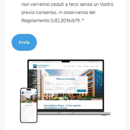
e
non verranno ceduti a terzi senza un Vostro
n
previo consenso, in osservanza del
t
Regolamento (UE) 2016/679.
*
*
Invia
A
l
t
e
r
n
a
t
i
v