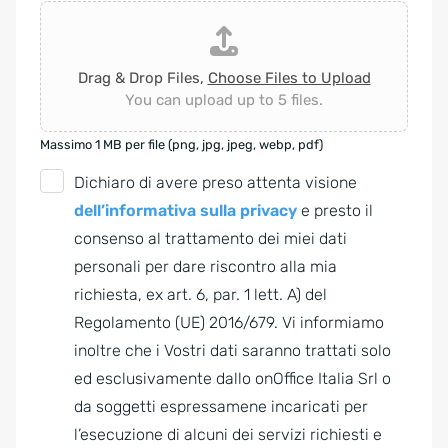
Drag & Drop Files,
Choose Files to Upload
You can upload up to 5 files.
Massimo 1 MB per file (png, jpg, jpeg, webp, pdf)
G
Dichiaro di avere preso attenta visione
D
dell’informativa sulla privacy
e presto il
P
consenso al trattamento dei miei dati
R
personali per dare riscontro alla mia
A
richiesta, ex art. 6, par. 1 lett. A) del
g
Regolamento (UE) 2016/679. Vi informiamo
r
inoltre che i Vostri dati saranno trattati solo
e
ed esclusivamente dallo onOffice Italia Srl o
e
da soggetti espressamene incaricati per
m
l’esecuzione di alcuni dei servizi richiesti e