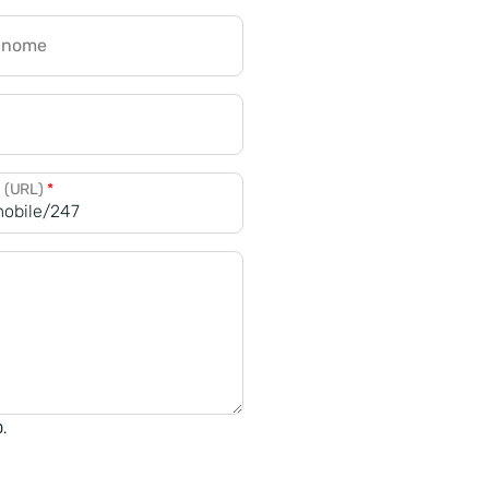
gnome
a (URL)
*
0.