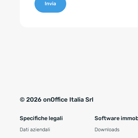
Invia
e
n
A
t
l
*
t
e
r
n
a
t
i
v
© 2026 onOffice Italia Srl
e
:
Specifiche legali
Software immobi
Dati aziendali
Downloads