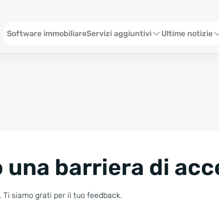
Menü ITA
Software immobiliare
Servizi aggiuntivi
Ultime notizie
Sito web per agenzia immobiliare
Webinar
Social Media
Stato
SEO & Content
Eventi
Consulenze Web Marketing
Storie
 una barriera di acc
Blog
Newsletter
 Ti siamo grati per il tuo feedback.