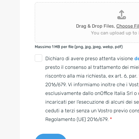
Drag & Drop Files,
Choose Fi
You can upload up to 5
Massimo 1 MB per file (png, jpg, jpeg, webp, pdf)
G
Dichiaro di avere preso attenta visione
de
D
presto il consenso al trattamento dei miei
P
riscontro alla mia richiesta, ex art. 6, par
R
2016/679. Vi informiamo inoltre che i Vostr
A
esclusivamente dallo onOffice Italia Srl 
g
incaricati per l’esecuzione di alcuni dei s
r
ceduti a terzi senza un Vostro previo con
e
Regolamento (UE) 2016/679.
*
e
m