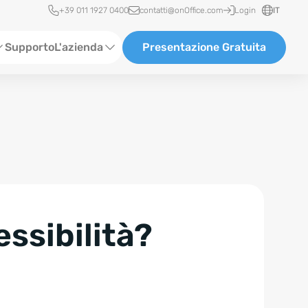
Accesso rapido
+39 011 1927 0400
contatti@onOffice.com
Login
IT
Supporto
L'azienda
Presentazione Gratuita
Chi siamo
Partner & Collaborazioni
Carriera
essibilità?