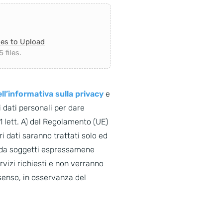
les to Upload
 files.
ll’informativa sulla privacy
e
 dati personali per dare
. 1 lett. A) del Regolamento (UE)
i dati saranno trattati solo ed
o da soggetti espressamene
ervizi richiesti e non verranno
senso, in osservanza del