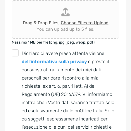
Drag & Drop Files,
Choose Files to Upload
You can upload up to 5 files.
Massimo 1 MB per file (png, jpg, jpeg, webp, pdf)
G
Dichiaro di avere preso attenta visione
D
dell’informativa sulla privacy
e presto il
P
consenso al trattamento dei miei dati
R
personali per dare riscontro alla mia
A
richiesta, ex art. 6, par. 1 lett. A) del
g
Regolamento (UE) 2016/679. Vi informiamo
r
inoltre che i Vostri dati saranno trattati solo
e
ed esclusivamente dallo onOffice Italia Srl o
e
da soggetti espressamene incaricati per
m
l’esecuzione di alcuni dei servizi richiesti e