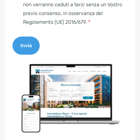
e
non verranno ceduti a terzi senza un Vostro
n
previo consenso, in osservanza del
t
Regolamento (UE) 2016/679.
*
*
Invia
A
l
t
e
r
n
a
t
i
v