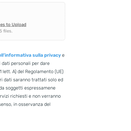
les to Upload
 files.
ll’informativa sulla privacy
e
 dati personali per dare
. 1 lett. A) del Regolamento (UE)
i dati saranno trattati solo ed
o da soggetti espressamene
ervizi richiesti e non verranno
senso, in osservanza del