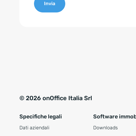
Invia
e
n
A
t
l
*
t
e
r
n
a
t
i
v
© 2026 onOffice Italia Srl
e
:
Specifiche legali
Software immobi
Dati aziendali
Downloads