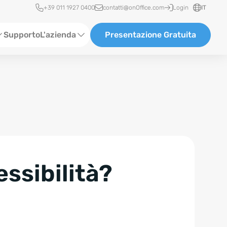
Accesso rapido
+39 011 1927 0400
contatti@onOffice.com
Login
IT
Supporto
L'azienda
Presentazione Gratuita
Chi siamo
Partner & Collaborazioni
Carriera
essibilità?