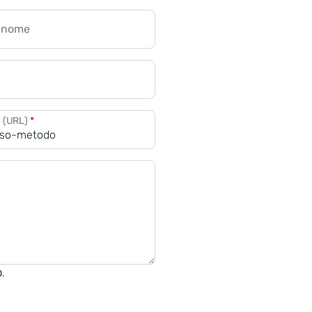
gnome
a (URL)
*
0.