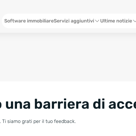
Menü ITA
Software immobiliare
Servizi aggiuntivi
Ultime notizie
Sito web per agenzia immobiliare
Webinar
Social Media
Stato
SEO & Content
Eventi
Consulenze Web Marketing
Storie
 una barriera di acc
Blog
Newsletter
 Ti siamo grati per il tuo feedback.