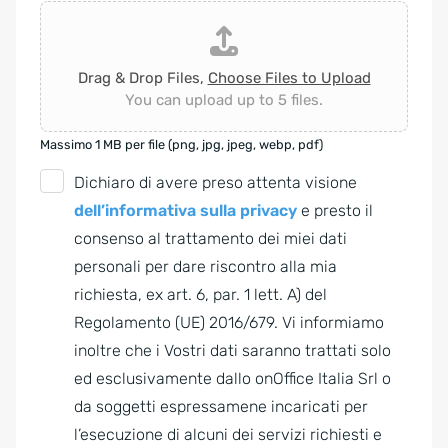
Drag & Drop Files,
Choose Files to Upload
You can upload up to 5 files.
Massimo 1 MB per file (png, jpg, jpeg, webp, pdf)
G
Dichiaro di avere preso attenta visione
D
dell’informativa sulla privacy
e presto il
P
consenso al trattamento dei miei dati
R
personali per dare riscontro alla mia
A
richiesta, ex art. 6, par. 1 lett. A) del
g
Regolamento (UE) 2016/679. Vi informiamo
r
inoltre che i Vostri dati saranno trattati solo
e
ed esclusivamente dallo onOffice Italia Srl o
e
da soggetti espressamene incaricati per
m
l’esecuzione di alcuni dei servizi richiesti e