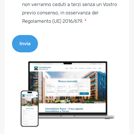
e
non verranno ceduti a terzi senza un Vostro
n
previo consenso, in osservanza del
t
Regolamento (UE) 2016/679.
*
*
Invia
A
l
t
e
r
n
a
t
i
v