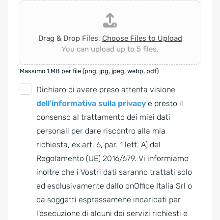
Drag & Drop Files,
Choose Files to Upload
You can upload up to 5 files.
Massimo 1 MB per file (png, jpg, jpeg, webp, pdf)
G
Dichiaro di avere preso attenta visione
D
dell’informativa sulla privacy
e presto il
P
consenso al trattamento dei miei dati
R
personali per dare riscontro alla mia
A
richiesta, ex art. 6, par. 1 lett. A) del
g
Regolamento (UE) 2016/679. Vi informiamo
r
inoltre che i Vostri dati saranno trattati solo
e
ed esclusivamente dallo onOffice Italia Srl o
e
da soggetti espressamene incaricati per
m
l’esecuzione di alcuni dei servizi richiesti e