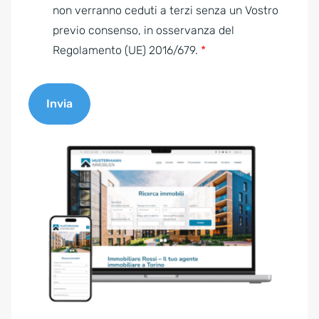
e
non verranno ceduti a terzi senza un Vostro
n
previo consenso, in osservanza del
t
Regolamento (UE) 2016/679.
*
*
Invia
A
l
t
e
r
n
a
t
i
v