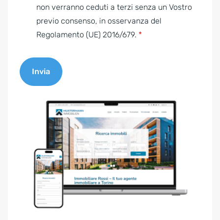
e
non verranno ceduti a terzi senza un Vostro
n
previo consenso, in osservanza del
t
Regolamento (UE) 2016/679.
*
*
Invia
A
l
t
e
r
n
a
t
i
v