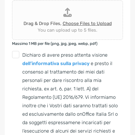
Drag & Drop Files,
Choose Files to Upload
You can upload up to 5 files.
Massimo 1 MB per file (png, jpg, jpeg, webp, pdf)
G
Dichiaro di avere preso attenta visione
D
dell’informativa sulla privacy
e presto il
P
consenso al trattamento dei miei dati
R
personali per dare riscontro alla mia
A
richiesta, ex art. 6, par. 1 lett. A) del
g
Regolamento (UE) 2016/679. Vi informiamo
r
inoltre che i Vostri dati saranno trattati solo
e
ed esclusivamente dallo onOffice Italia Srl o
e
da soggetti espressamene incaricati per
m
l’esecuzione di alcuni dei servizi richiesti e