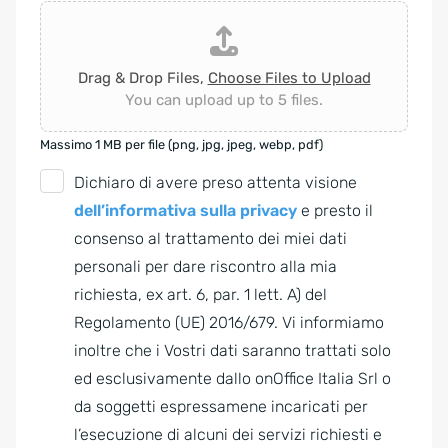
Drag & Drop Files,
Choose Files to Upload
You can upload up to 5 files.
Massimo 1 MB per file (png, jpg, jpeg, webp, pdf)
G
Dichiaro di avere preso attenta visione
D
dell’informativa sulla privacy
e presto il
P
consenso al trattamento dei miei dati
R
personali per dare riscontro alla mia
A
richiesta, ex art. 6, par. 1 lett. A) del
g
Regolamento (UE) 2016/679. Vi informiamo
r
inoltre che i Vostri dati saranno trattati solo
e
ed esclusivamente dallo onOffice Italia Srl o
e
da soggetti espressamene incaricati per
m
l’esecuzione di alcuni dei servizi richiesti e