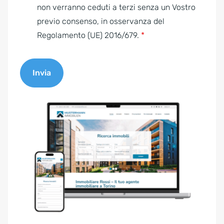
e
non verranno ceduti a terzi senza un Vostro
n
previo consenso, in osservanza del
t
Regolamento (UE) 2016/679.
*
*
Invia
A
l
t
e
r
n
a
t
i
v