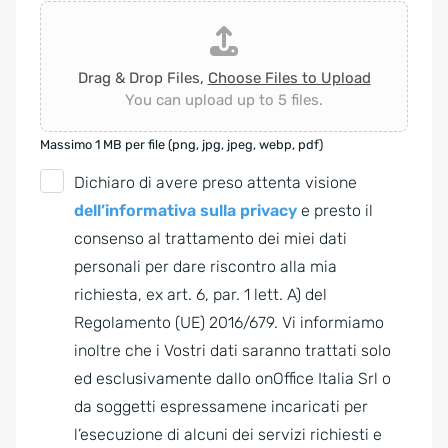
Drag & Drop Files,
Choose Files to Upload
You can upload up to 5 files.
Massimo 1 MB per file (png, jpg, jpeg, webp, pdf)
G
Dichiaro di avere preso attenta visione
D
dell’informativa sulla privacy
e presto il
P
consenso al trattamento dei miei dati
R
personali per dare riscontro alla mia
A
richiesta, ex art. 6, par. 1 lett. A) del
g
Regolamento (UE) 2016/679. Vi informiamo
r
inoltre che i Vostri dati saranno trattati solo
e
ed esclusivamente dallo onOffice Italia Srl o
e
da soggetti espressamene incaricati per
m
l’esecuzione di alcuni dei servizi richiesti e