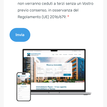
e
non verranno ceduti a terzi senza un Vostro
n
previo consenso, in osservanza del
t
Regolamento (UE) 2016/679.
*
*
Invia
A
l
t
e
r
n
a
t
i
v