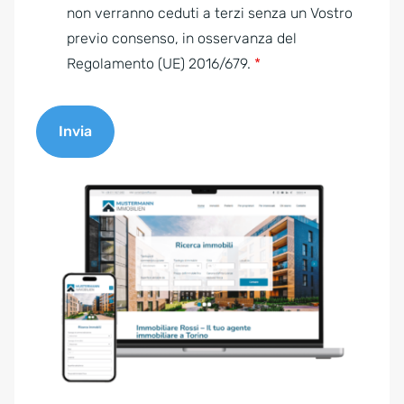
e
non verranno ceduti a terzi senza un Vostro
n
previo consenso, in osservanza del
t
Regolamento (UE) 2016/679.
*
*
Invia
A
l
t
e
r
n
a
t
i
v