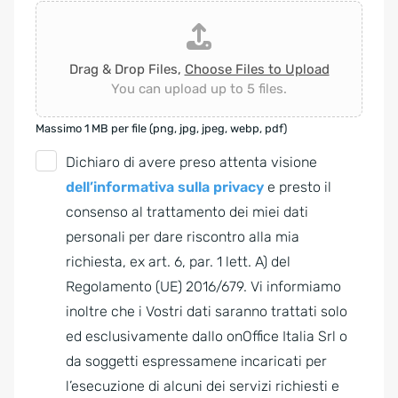
Drag & Drop Files,
Choose Files to Upload
You can upload up to 5 files.
Massimo 1 MB per file (png, jpg, jpeg, webp, pdf)
G
Dichiaro di avere preso attenta visione
D
dell’informativa sulla privacy
e presto il
P
consenso al trattamento dei miei dati
R
personali per dare riscontro alla mia
A
richiesta, ex art. 6, par. 1 lett. A) del
g
Regolamento (UE) 2016/679. Vi informiamo
r
inoltre che i Vostri dati saranno trattati solo
e
ed esclusivamente dallo onOffice Italia Srl o
e
da soggetti espressamene incaricati per
m
l’esecuzione di alcuni dei servizi richiesti e