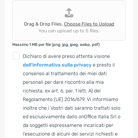
Drag & Drop Files,
Choose Files to Upload
You can upload up to 5 files.
Massimo 1 MB per file (png, jpg, jpeg, webp, pdf)
G
Dichiaro di avere preso attenta visione
D
dell’informativa sulla privacy
e presto il
P
consenso al trattamento dei miei dati
R
personali per dare riscontro alla mia
A
richiesta, ex art. 6, par. 1 lett. A) del
g
Regolamento (UE) 2016/679. Vi informiamo
r
inoltre che i Vostri dati saranno trattati solo
e
ed esclusivamente dallo onOffice Italia Srl o
e
da soggetti espressamene incaricati per
m
l’esecuzione di alcuni dei servizi richiesti e