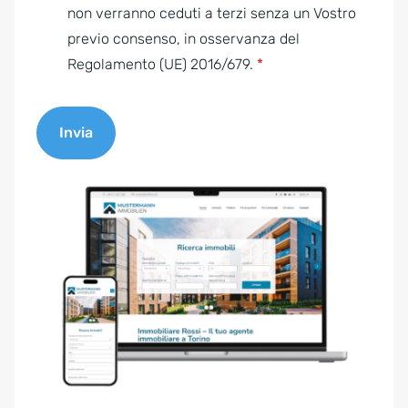
e
non verranno ceduti a terzi senza un Vostro
n
previo consenso, in osservanza del
t
Regolamento (UE) 2016/679.
*
*
Invia
A
l
t
e
r
n
a
t
i
v