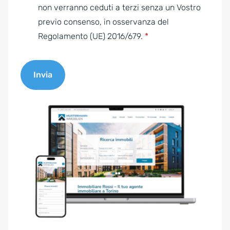
e
non verranno ceduti a terzi senza un Vostro
n
previo consenso, in osservanza del
t
Regolamento (UE) 2016/679.
*
*
Invia
A
l
t
e
r
n
a
t
i
v