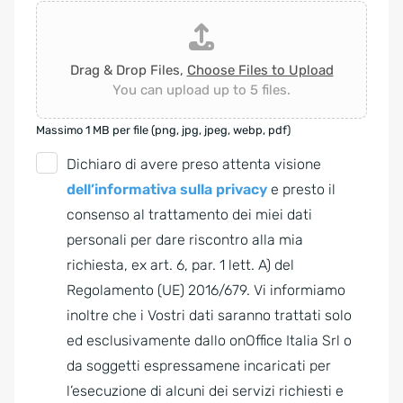
Drag & Drop Files,
Choose Files to Upload
You can upload up to 5 files.
Massimo 1 MB per file (png, jpg, jpeg, webp, pdf)
G
Dichiaro di avere preso attenta visione
D
dell’informativa sulla privacy
e presto il
P
consenso al trattamento dei miei dati
R
personali per dare riscontro alla mia
A
richiesta, ex art. 6, par. 1 lett. A) del
g
Regolamento (UE) 2016/679. Vi informiamo
r
inoltre che i Vostri dati saranno trattati solo
e
ed esclusivamente dallo onOffice Italia Srl o
e
da soggetti espressamene incaricati per
m
l’esecuzione di alcuni dei servizi richiesti e